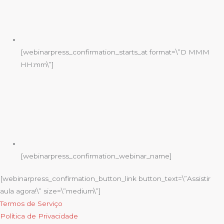
[webinarpress_confirmation_starts_at format=\”D MMM
HH:mm\”]
[webinarpress_confirmation_webinar_name]
[webinarpress_confirmation_button_link button_text=\”Assistir
aula agora!\” size=\”medium\”]
Termos de Serviço
Política de Privacidade