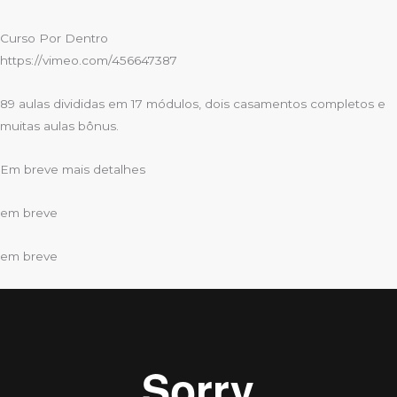
Curso Por Dentro
https://vimeo.com/456647387
89 aulas divididas em 17 módulos, dois casamentos completos e
muitas aulas bônus.
Em breve mais detalhes
em breve
em breve