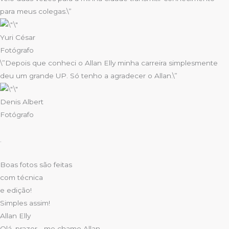
para meus colegas.\”
Yuri César
Fotógrafo
\”Depois que conheci o Allan Elly minha carreira simplesmente
deu um grande UP. Só tenho a agradecer o Allan.\”
Denis Albert
Fotógrafo
.
Boas fotos são feitas
com técnica
e edição!
Simples assim!
Allan Elly
Olá, prazer… me chamo Allan,