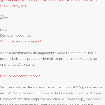
QUERO AGORA MESMO TRANSFORMAR MINHAS FOTOS
COM 1 CLIQUE!!
FAQ
Dúvidas frequentes!
Como recebo os presets?
Após a confirmação de pagamento você receberá um link e
poderá baixar os presets. Além disso preparamos vídeos para
ensinar você a usa-los!
Preciso de computador?
Os presets foram feitos para uso em arquivos RAW (pode se usar
em JPEGs) e dentro do Software de Edição Profissional Adobe
Lightroom (mesma empresa que criou o Photoshop), mas você
poderá usar também no Lightroom mobile (no seu celular).