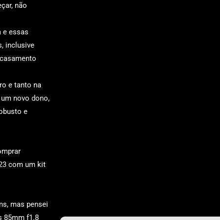
çar, não
a e essas
 inclusive
o casamento
o e tanto na
 um novo dono,
obusto e
omprar
23 com um kit
ns, mas pensei
es 85mm f1.8