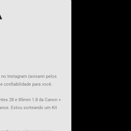
A
 no Instagram (avisarei pelos
e confiabilidade para você.
entes 28 e 85mm 1.8 da Canon +
ance. Estou sorteando um Kit