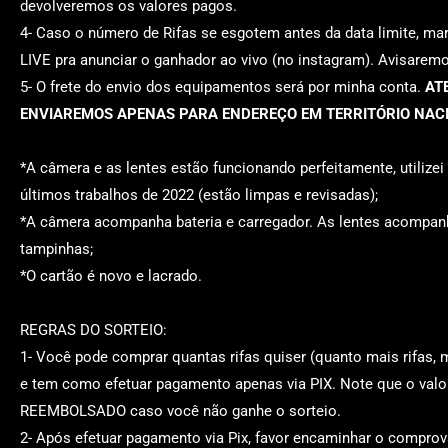
devolveremos os valores pagos
.
4-
Caso o número de Rifas se esgotem antes da data limite,
ma
LIVE
pra anunciar o ganhador ao vivo (no instagram). Avisarem
5-
O frete do envio dos equipamentos será por minha conta.
AT
ENVIAREMOS APENAS PARA ENDEREÇO EM TERRITÓRIO NAC
*A câmera e as lentes estão
funcionando perfeitamente, utilizei
últimos trabalhos de 2022 (estão limpas e revisadas);
*A câmera acompanha bateria e carregador. As lentes acompa
tampinhas;
*O cartão é novo e lacrado.
REGRAS DO SORTEIO:
1-
Você pode comprar quantas rifas quiser (quanto mais rifas, 
e tem como efetuar pagamento apenas via PIX.
Note que o val
REEMBOLSADO caso você não ganhe o sorteio.
2- Após efetuar pagamento via Pix, favor encaminhar o compro