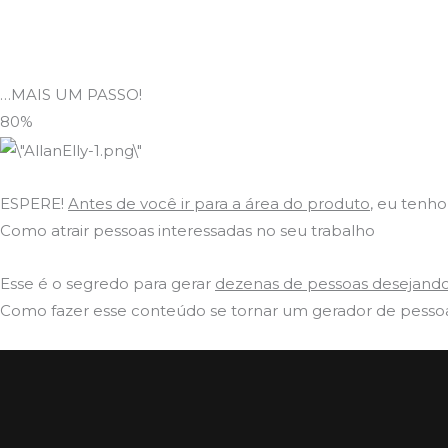
…MAIS UM PASSO!
80%
ESPERE!
Antes de você ir para a área do produto
, eu tenh
Como atrair pessoas interessadas no seu trabalho
Esse é o segredo para gerar
dezenas de pessoas desejando
Como fazer esse conteúdo se tornar um gerador de pessoas