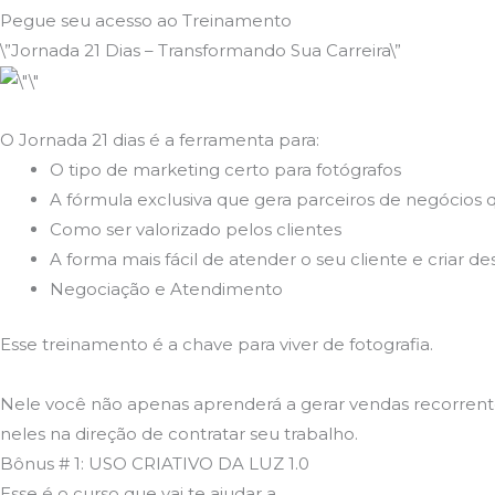
Pegue seu acesso ao Treinamento
\”Jornada 21 Dias – Transformando Sua Carreira\”
O Jornada 21 dias é a ferramenta para:
O tipo de marketing certo para fotógrafos
A fórmula exclusiva que gera parceiros de negócios 
Como ser valorizado pelos clientes
A forma mais fácil de atender o seu cliente e criar d
Negociação e Atendimento
Esse treinamento é a chave para viver de fotografia.
Nele você não apenas aprenderá a gerar vendas recorrente
neles na direção de contratar seu trabalho.
Bônus # 1: USO CRIATIVO DA LUZ 1.0
Esse é o curso que vai te ajudar a