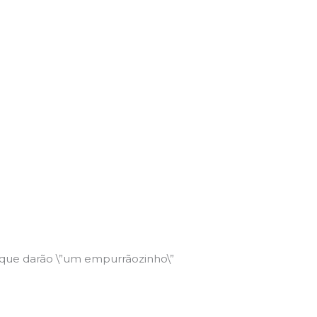
 que darão \”um empurrãozinho\”