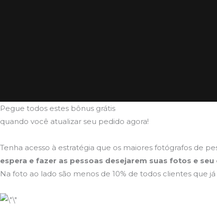
Pegue todos estes bônus grátis
quando você atualizar seu pedido agora!
Tenha acesso à estratégia que os maiores fotógrafos de p
espera e fazer as pessoas desejarem suas fotos e seu 
Na foto ao lado são menos de 10% de todos clientes que já