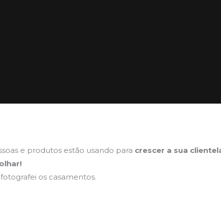
essoas e produtos estão usando para
crescer a sua clientel
olhar!
 fotografei os casamentos.