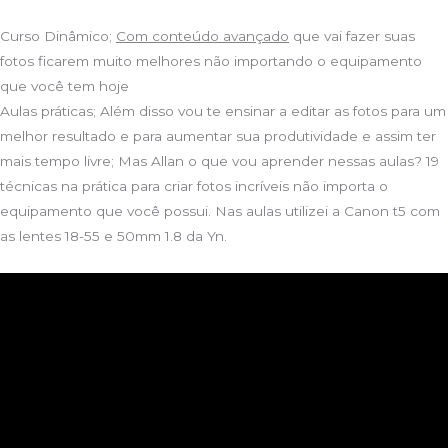
Curso Dinâmico;
Com conteúdo avançado
que vai fazer suas
fotos ficarem muito melhores não importando o equipamento
que você tem hoje
Aulas práticas; Além disso vou te ensinar a editar as fotos para um
melhor resultado e para aumentar sua produtividade e assim ter
mais tempo livre; Mas Allan o que vou aprender nessas aulas? 19
técnicas na prática para criar fotos incríveis não importa o
equipamento que você possui. Nas aulas utilizei a Canon t5 com
as lentes 18-55 e 50mm 1.8 da Yn.