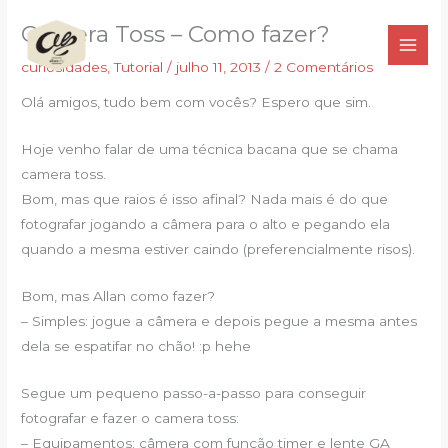
Ir
Camera Toss – Como fazer?
para
o
curiosidades
,
Tutorial
/
julho 11, 2013
/
2 Comentários
conteúdo
Olá amigos, tudo bem com vocês? Espero que sim.
Hoje venho falar de uma técnica bacana que se chama
camera toss.
Bom, mas que raios é isso afinal? Nada mais é do que
fotografar jogando a câmera para o alto e pegando ela
quando a mesma estiver caindo (preferencialmente risos).
Bom, mas Allan como fazer?
– Simples: jogue a câmera e depois pegue a mesma antes
dela se espatifar no chão! :p hehe
Segue um pequeno passo-a-passo para conseguir
fotografar e fazer o camera toss:
– Equipamentos: câmera com função timer e lente GA