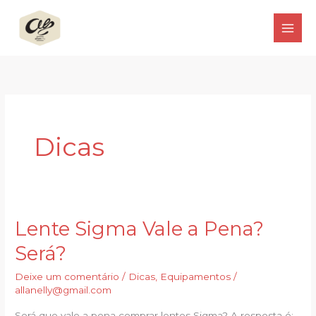
Ir
para
o
conteúdo
Dicas
Lente Sigma Vale a Pena?
Lente
Sigma
Será?
Vale
Deixe um comentário
/
Dicas
,
Equipamentos
/
a
allanelly@gmail.com
Pena?
Será?
Será que vale a pena comprar lentes Sigma? A resposta é: