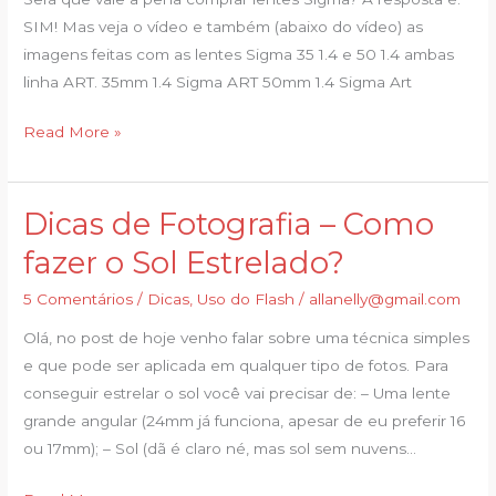
SIM! Mas veja o vídeo e também (abaixo do vídeo) as
imagens feitas com as lentes Sigma 35 1.4 e 50 1.4 ambas
linha ART. 35mm 1.4 Sigma ART 50mm 1.4 Sigma Art
Read More »
Dicas de Fotografia – Como
Dicas
de
fazer o Sol Estrelado?
Fotografia
5 Comentários
/
Dicas
,
Uso do Flash
/
allanelly@gmail.com
–
Como
Olá, no post de hoje venho falar sobre uma técnica simples
fazer
e que pode ser aplicada em qualquer tipo de fotos. Para
o
conseguir estrelar o sol você vai precisar de: – Uma lente
Sol
grande angular (24mm já funciona, apesar de eu preferir 16
Estrelado?
ou 17mm); – Sol (dã é claro né, mas sol sem nuvens…