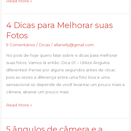
Read More »
4 Dicas para Melhorar suas
4
Dicas
Fotos
para
9 Comentários
/
Dicas
/
allanelly@gmail.com
Melhorar
suas
No post de hoje quero falar sobre 4 dicas para melhorar
Fotos
suas fotos. Vamos lá então: Dica 01 – Utilize Ângulos
diferentes! Pense por alguns segundos antes de clicar,
pois as vezes a diferença entre uma foto boa e uma
sensacional só depende de você levantar um pouco mais a
câmera, abaixar um pouco mais
Read More »
5 ângulos de câmera e a
5