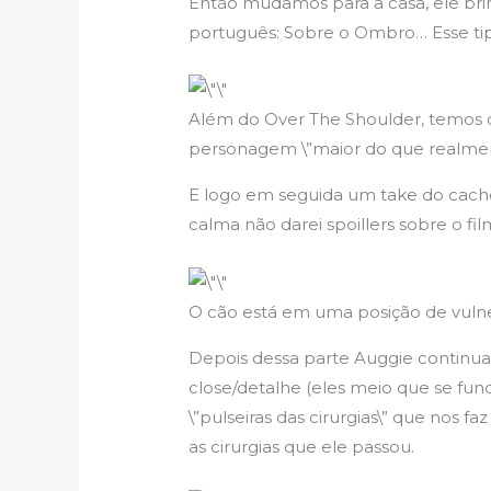
Então mudamos para a casa, ele br
português: Sobre o Ombro… Esse tipo
Além do Over The Shoulder, temos o
personagem \”maior do que realment
E logo em seguida um take do cacho
calma não darei spoillers sobre o f
O cão está em uma posição de vulne
Depois dessa parte Auggie continua 
close/detalhe (eles meio que se fu
\”pulseiras das cirurgias\” que nos 
as cirurgias que ele passou.