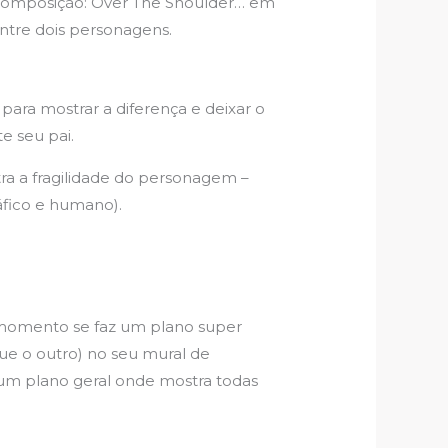
 composição: Over The Shoulder… em
entre dois personagens.
ara mostrar a diferença e deixar o
e seu pai.
a a fragilidade do personagem –
áfico e humano).
se momento se faz um plano super
ue o outro) no seu mural de
r um plano geral onde mostra todas