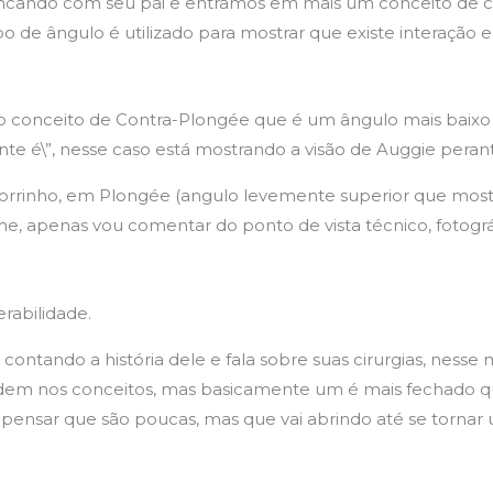
incando com seu pai e entramos em mais um conceito de
 de ângulo é utilizado para mostrar que existe interação 
 conceito de Contra-Plongée que é um ângulo mais baixo p
e é\”, nesse caso está mostrando a visão de Auggie perant
rrinho, em Plongée (angulo levemente superior que mostr
ilme, apenas vou comentar do ponto de vista técnico, fotogr
rabilidade.
contando a história dele e fala sobre suas cirurgias, nes
ndem nos conceitos, mas basicamente um é mais fechado q
faz pensar que são poucas, mas que vai abrindo até se torna