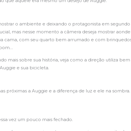
do que aquele era mesmo um desejo de Auggie.
a mostrar o ambiente e deixando o protagonista em segundo
crucial, mas nesse momento a câmera deseja mostrar aonde 
 sua cama, com seu quarto bem arrumado e com brinquedo
 bom…
o mais sobre sua história, veja como a direção utiliza bem a
Auggie e sua bicicleta.
as próximas a Auggie e a diferença de luz e ele na sombra. 
essa vez um pouco mais fechado.