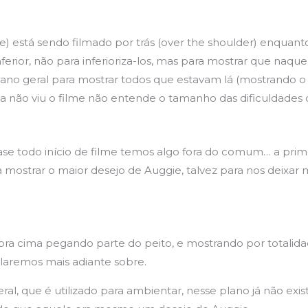
e) está sendo filmado por trás (over the shoulder) enquan
ferior, não para inferioriza-los, mas para mostrar que na
no geral para mostrar todos que estavam lá (mostrando o
nda não viu o filme não entende o tamanho das dificuldades
ase todo início de filme temos algo fora do comum… a prim
a mostrar o maior desejo de Auggie, talvez para nos deixar
pra cima pegando parte do peito, e mostrando por totalida
laremos mais adiante sobre.
al, que é utilizado para ambientar, nesse plano já não ex