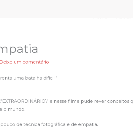
Home
About
mpatia
Deixe um comentário
enta uma batalha difícil!”
do \”EXTRAORDINÁRIO\” e nesse filme pude rever conceitos 
bre o mundo.
pouco de técnica fotográfica e de empatia.