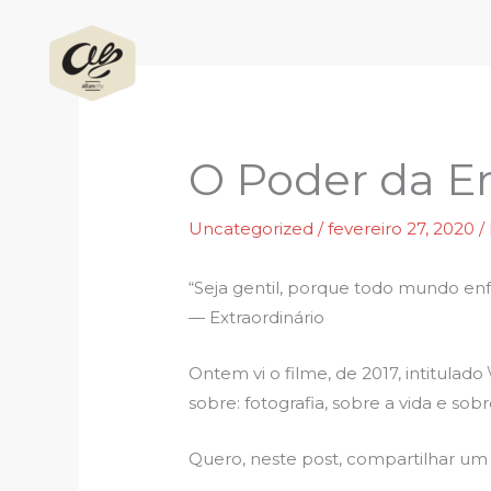
Ir
para
o
conteúdo
O Poder da E
Uncategorized
/
fevereiro 27, 2020
/
“Seja gentil, porque todo mundo enfr
— Extraordinário
Ontem vi o filme, de 2017, intitula
sobre: fotografia, sobre a vida e so
Quero, neste post, compartilhar um 