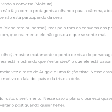
uvindo a conversa (Moldura).
a não faça com o protagonista olhando para a câmera, a ide
ue não está participando da cena.
 (plano reto ou normal), mas pelo tom da conversa dos pai
bom, que realmente ele não gostou e que se sente mal.
 olhos), mostrar exatamente o ponto de vista do personage
era está mostrando que \”entendeu\” o que ele está passa
eira vez o rosto de Auggie e uma feição triste. Nesse caso 
 motivo da fala dos pais e da tristeza dele.
o rosto, o sentimento. Nesse caso o plano close está quas
visitar o post quando quiser hehe).