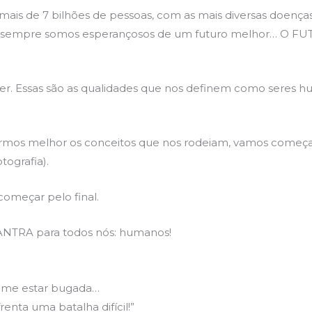
s de 7 bilhões de pessoas, com as mais diversas doenças
mas sempre somos esperançosos de um futuro melhor… O
r. Essas são as qualidades que nos definem como seres h
rmos melhor os conceitos que nos rodeiam, vamos começ
tografia).
começar pelo final.
ANTRA para todos nós: humanos!
ime estar bugada…
enta uma batalha difícil!”