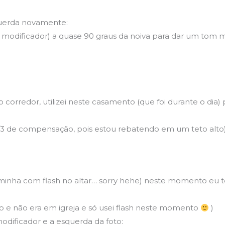
squerda novamente:
em modificador) a quase 90 graus da noiva para dar um tom 
 corredor, utilizei neste casamento (que foi durante o dia) 
s 1/3 de compensação, pois estou rebatendo em um teto alto)
 minha com flash no altar… sorry hehe) neste momento eu t
uro e não era em igreja e só usei flash neste momento
)
dificador e a esquerda da foto: