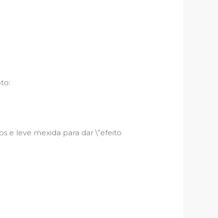
to:
 e leve mexida para dar \”efeito