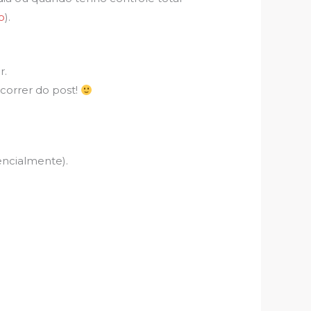
o
).
r.
correr do post!
encialmente).