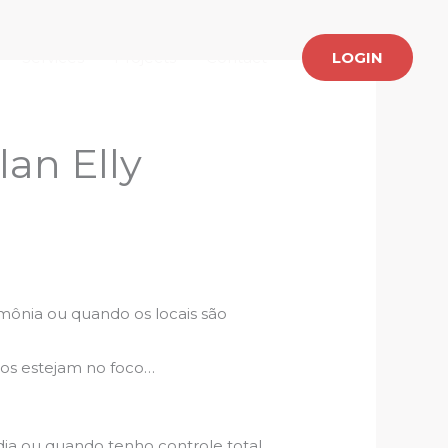
Services
Projects
Contact
LOGIN
an Elly
mônia ou quando os locais são
odos estejam no foco…
dia ou quando tenho controle total