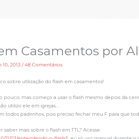
Home
About
em Casamentos por All
 10, 2013
/
48 Comentários
co sobre utilização do flash em casamentos!
ão pouco, mas começo a usar o flash mesmo depois da ceri
o utilizo ele em igrejas…
 com todos padrinhos, pois preciso fechar meu F para que t
r saber mais sobre o flash em TTL? Acesse:
10/11/03/entendendo-o-flash/
), eu só uso manual durante o 