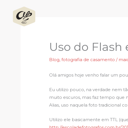
Ir
para
o
conteúdo
Uso do Flash 
Blog
,
fotografia de casamento
/
maio
Olá amigos hoje venho falar um pou
Eu utilizo pouco, na verdade nem t
muito escuros, mas faz tempo que nã
Alias, uso naquela foto tradicional
Utilizo ele basicamente em TTL (que
http://escoladefotografos.com.br/20