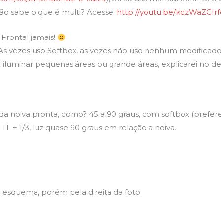
 (não sabe o que é multi? Acesse:
http://youtu.be/kdzWaZCIrf
Frontal jamais!
 vezes uso Softbox, as vezes não uso nenhum modificado
 iluminar pequenas áreas ou grande áreas, explicarei no de
 da noiva pronta, como? 45 a 90 graus, com softbox (prefer
 TTL + 1/3, luz quase 90 graus em relação a noiva.
mo esquema, porém pela direita da foto.